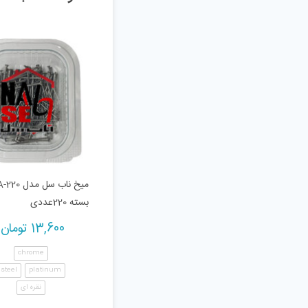
میخ ناب سل مدل
بسته 220عددی
13,600
تومان
chrome
steel
platinum
نقره ای