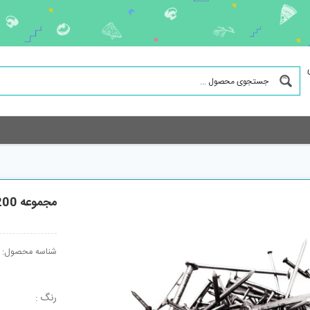
مجموعه 200 عددی میخ مدل mk100
شناسه محصول:
رنگ