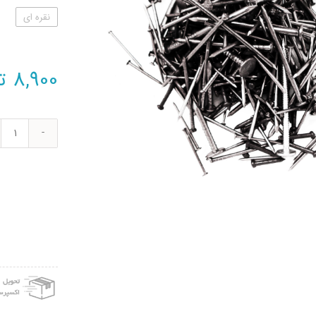
نقره ای
8,900
ت
مجمو
200
عدد
میخ
مدل
k100
عدد