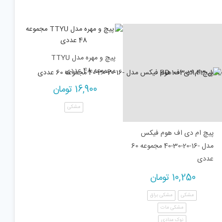
پیچ و مهره مدل TTYU
مجموعه 48 عددی
16,900
تومان
مشکی
پیچ ام دی اف هوم فیکس
مدل -16-20-30-40 مجموعه 60
عددی
10,250
تومان
مشکی
مشکی براق
مشکی مات
نوک مدادی