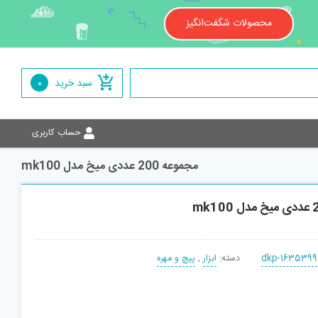
محصولات شگفت‌انگیز
سبد خرید
0
حساب کاربری
مجموعه 200 عددی میخ مدل mk100
dkp-1635399
دسته:
ابزار
,
پیچ و مهره