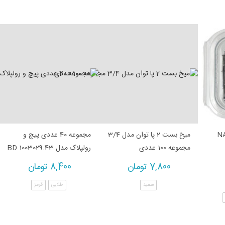
 NA-220
میخ بست 2 پا توان مدل 3/4
مجموعه 40 عددی پیچ و
مجموعه 100 عددی
رولپلاک مدل BD 1003029.43
7,800
تومان
8,400
تومان
سفید
طلایی
قرمز