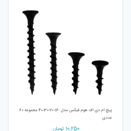
پیچ ام دی اف هوم فیکس مدل -16-20-30-40 مجموعه 60
عددی
10,250
تومان