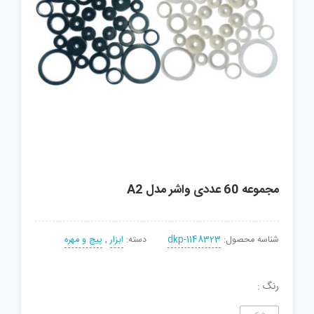
مجموعه 60 عددی واشر مدل A2
شناسه محصول:
dkp-1148323
دسته:
ابزار
,
پیچ و مهره
رنگ