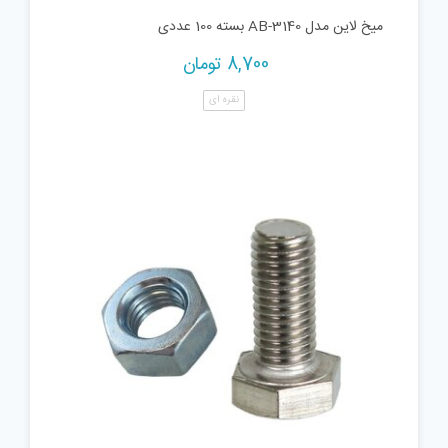
میخ لاین مدل AB-3140 بسته 100 عددی
8,700
تومان
نقره ای