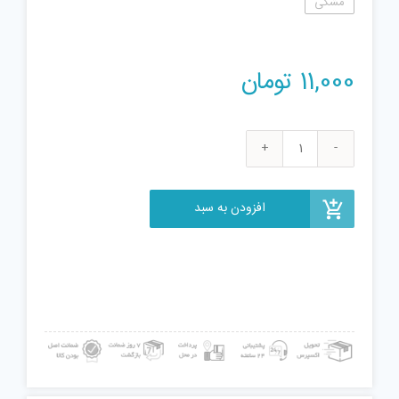
مشکی
11,000
تومان
مجموعه
60
عددی
افزودن به سبد
واشر
مدل
A2
عدد