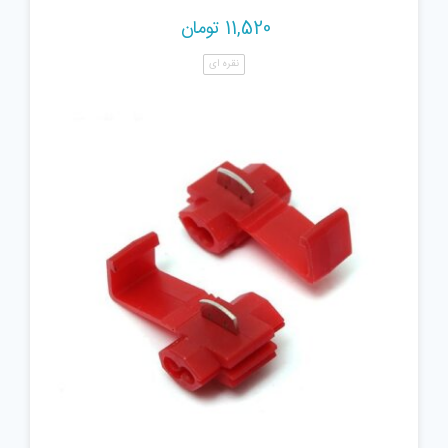
11,520
تومان
نقره ای