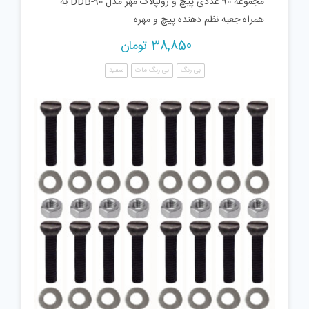
مجموعه 90 عددی پیچ و رولپلاک مهر مدل DDB-90 به
همراه جعبه نظم دهنده پیچ و مهره
38,850
تومان
بی رنگ
بی رنگ مات
سفید