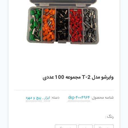
وایرشو مدل T-2 مجموعه 100 عددی
شناسه محصول:
dkp-4004964
دسته:
ابزار
,
پیچ و مهره
رنگ