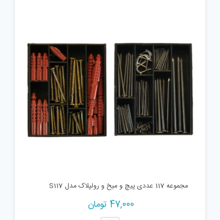
مجموعه 117 عددی پیچ و میخ و رولپلاک مدل S117
47,000
تومان