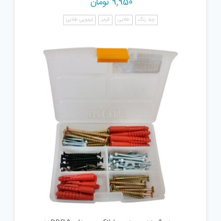
9,950
تومان
چند رنگ
طلایی
قرمز
لیمویی طلایی