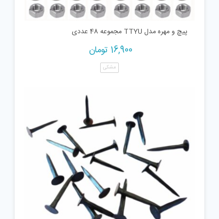
پیچ و مهره مدل TTYU مجموعه 48 عددی
16,900
تومان
مشکی