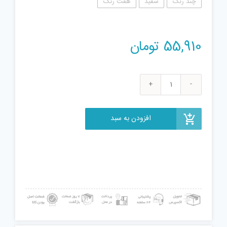
چند رنگ
سفید
هفت رنگ
55,910
تومان
وایرشو
مدل
T-
افزودن به سبد
2
مجموعه
100
عددی
عدد